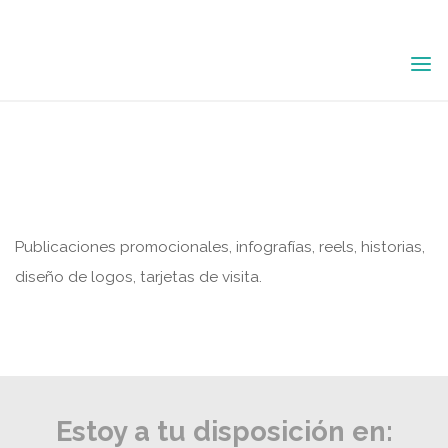
Saltar
al
CREACIÓN DE
contenido
CONTENIDO
Publicaciones promocionales, infografías, reels, historias,
diseño de logos, tarjetas de visita.
Estoy a tu disposición en: