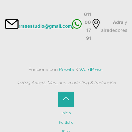
611
00
Adra
y
rrssestudio@gmail.com
17
alrededores
91
Funciona con
Roseta
&
WordPress
.
©2023 Anacris Manzano: marketing & traducción
Volver
Inicio
arriba
Portfolio
Blog