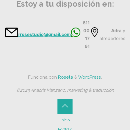
Estoy a tu disposición en:
611
00
Adra
y
rrssestudio@gmail.com
17
alrededores
91
Funciona con
Roseta
&
WordPress
.
©2023 Anacris Manzano: marketing & traducción
Volver
Inicio
arriba
Portfolio