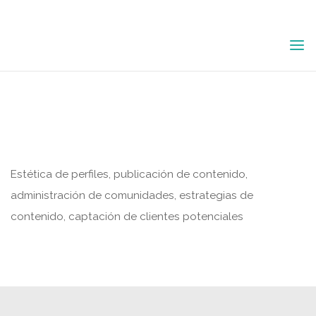
Saltar
al
contenido
GESTIÓN DE RRSS
Estética de perfiles, publicación de contenido,
administración de comunidades, estrategias de
contenido, captación de clientes potenciales