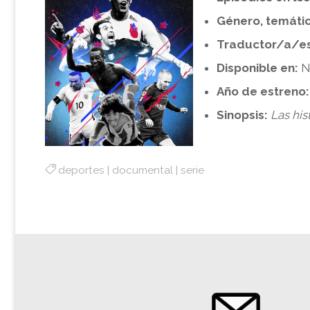
Género, temátic
Traductor/a/es
Disponible en:
Ne
Año de estreno
Sinopsis:
Las his
deportes
|
documental
|
serie