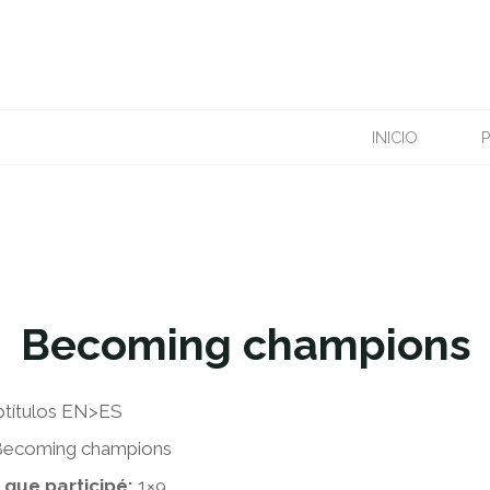
Portfolio
|
Traducción audiovisual
COMING CHAMPI
INICIO
Subtítulos EN>ES; documental
Becoming champions
btítulos EN>ES
ecoming champions
 que participé:
1×9