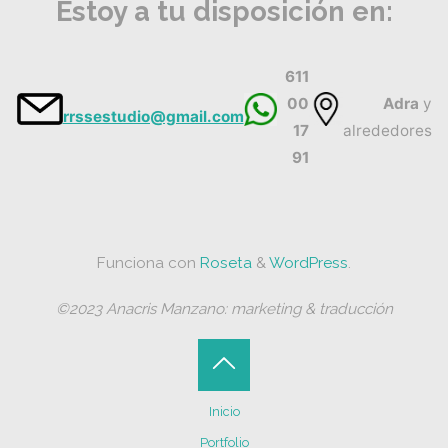
Estoy a tu disposición en:
611
00
Adra
y
rrssestudio@gmail.com
17
alrededores
91
Funciona con
Roseta
&
WordPress
.
©2023 Anacris Manzano: marketing & traducción
Volver
Inicio
arriba
Portfolio