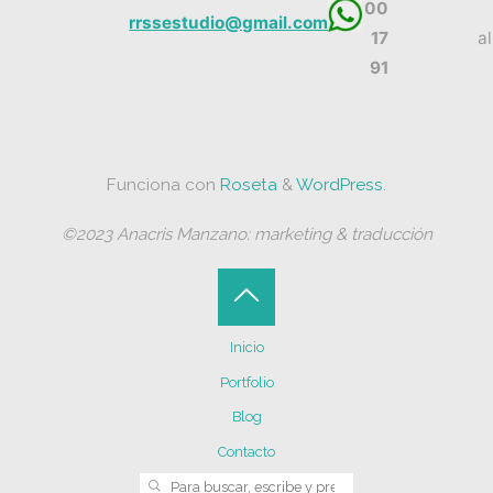
00
rrssestudio@gmail.com
17
a
91
Funciona con
Roseta
&
WordPress
.
©2023 Anacris Manzano: marketing & traducción
Volver
Inicio
arriba
Portfolio
Blog
Contacto
Buscar:
BUSCAR