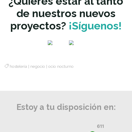
¿Quieres estar al tanto
de nuestros nuevos
proyectos?
¡Síguenos!
hostelería
|
negocio
|
ocio nocturno
Estoy a tu disposición en:
611