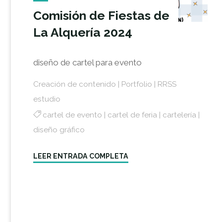
Comisión de Fiestas de
La Alquería 2024
diseño de cartel para evento
Creación de contenido
|
Portfolio
|
RRSS
estudio
cartel de evento
|
cartel de feria
|
cartelería
|
diseño gráfico
"Comisión
LEER ENTRADA COMPLETA
de
Fiestas
de
La