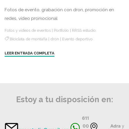
Fotos de evento, grabación con dron, promoción en
redes, vídeo promocional
Fotos y vídeos de eventos
|
Portfolio
|
RRSS estudio
Bicicleta de montaña
|
dron
|
Evento deportivo
"Club
LEER ENTRADA COMPLETA
Deportivo
El
Pedal
de
Adra"
Estoy a tu disposición en:
611
00
Adra
y