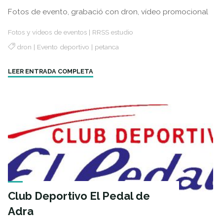
Fotos de evento, grabació con dron, vídeo promocional
Fotos y vídeos de eventos
|
RRSS estudio
dron
|
Evento deportivo
|
petanca
"Club
LEER ENTRADA COMPLETA
Deportivo
Bahía
de
Adra"
Club Deportivo El Pedal de
Adra