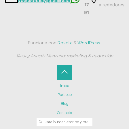
rrssestudio@gmail.com
17
alrededores
91
Funciona con
Roseta
&
WordPress
.
©2023 Anacris Manzano: marketing & traducción
Volver
Inicio
arriba
Portfolio
Blog
Contacto
Buscar:
BUSCAR