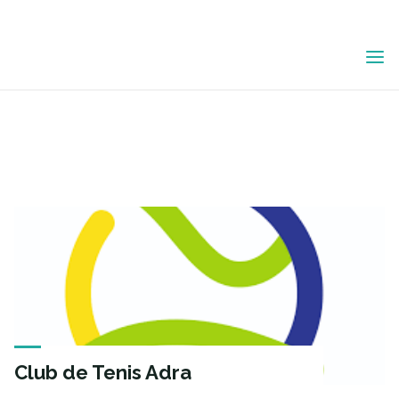
Saltar
ETIQUETA:
al
contenido
GESTIÓN DE
REDES SOCIALES
Club de Tenis Adra