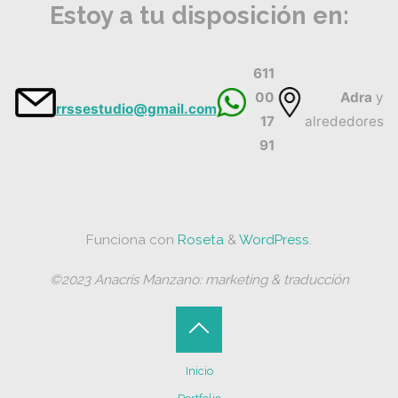
Estoy a tu disposición en:
611
00
Adra
y
rrssestudio@gmail.com
17
alrededores
91
Funciona con
Roseta
&
WordPress
.
©2023 Anacris Manzano: marketing & traducción
Volver
Inicio