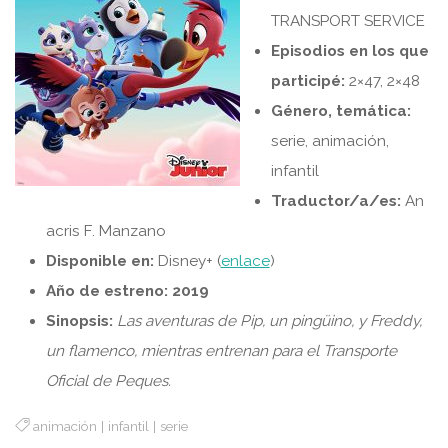
TRANSPORT SERVICE
Episodios en los que
participé:
2×47, 2×48
Género, temática:
serie, animación,
infantil
Traductor/a/es:
An
acris F. Manzano
Disponible en:
Disney+ (
enlace
)
Año de estreno: 2019
Sinopsis:
Las aventuras de Pip, un pingüino, y Freddy,
un flamenco, mientras entrenan para el Transporte
Oficial de Peques.
animación
|
infantil
|
serie