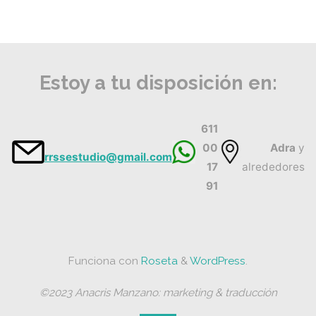
Estoy a tu disposición en:
611
00
Adra
y
rrssestudio@gmail.com
17
alrededores
91
Funciona con
Roseta
&
WordPress
.
©2023 Anacris Manzano: marketing & traducción