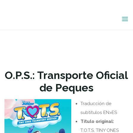
O.P.S.:
Saltar
al
TRANSPORTE
contenido
OFICIAL DE
PEQUES
O.P.S.: Transporte Oficial
Subtítulos EN>ES; serie infantil
de Peques
Traducción de
subtítulos EN>ES
Título original:
T.O.T.S. TINY ONES