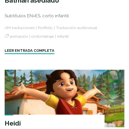
Batman asediado
Subtítulos EN>ES, corto infantil
AM traducciones
|
Portfolio
|
Traducción audiovisual
animación
|
cortometraje
|
infantil
"Lego
LEER ENTRADA COMPLETA
DC
Superheroes:
Batman
asediado"
Heidi