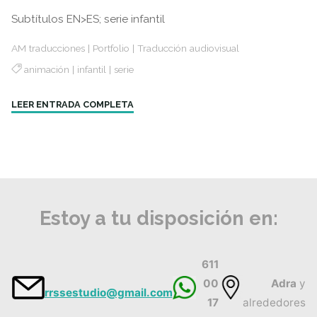
Subtítulos EN>ES; serie infantil
AM traducciones
|
Portfolio
|
Traducción audiovisual
animación
|
infantil
|
serie
"O.P.S.:
LEER ENTRADA COMPLETA
Transporte
Oficial
de
Peques"
Estoy a tu disposición en:
611
00
Adra
y
rrssestudio@gmail.com
17
alrededores