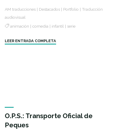
AM traducciones
|
Destacados
|
Portfolio
|
Traducción
audiovisual
animación
|
comedia
|
infantil
|
serie
"Teen
LEER ENTRADA COMPLETA
Titans
Go!"
O.P.S.: Transporte Oficial de
Peques