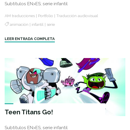
Subtítulos EN>ES; serie infantil
AM traducciones
|
Portfolio
|
Traducción audiovisual
animación
|
infantil
|
serie
"El
LEER ENTRADA COMPLETA
mundo
de
las
Winx"
Teen Titans Go!
Subtítulos EN>ES, serie infantil