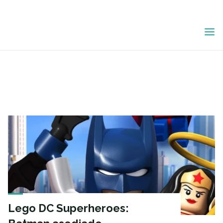
Saltar
al
ETIQUETA:
contenido
INFANTIL
Lego DC Superheroes: