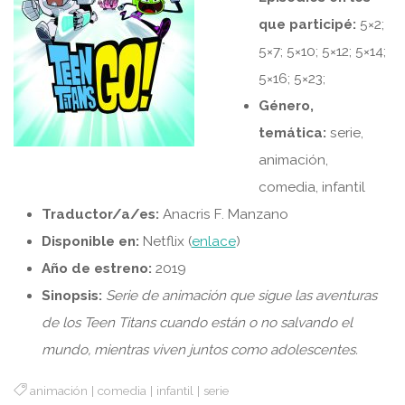
que participé:
5×2;
5×7; 5×10; 5×12; 5×14;
5×16; 5×23;
Género,
temática:
serie,
animación,
comedia, infantil
Traductor/a/es:
Anacris F. Manzano
Disponible en:
Netflix (
enlace
)
Año de estreno:
2019
Sinopsis:
S
erie de animación que sigue las aventuras
de los Teen Titans cuando están o no salvando el
mundo, mientras viven juntos como adolescentes.
animación
|
comedia
|
infantil
|
serie