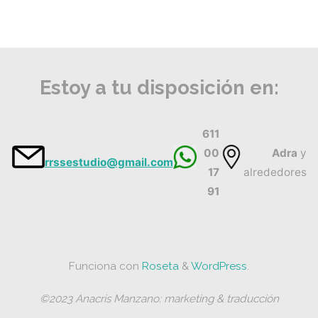
Estoy a tu disposición en:
611
00
Adra
y
rrssestudio@gmail.com
17
alrededores
91
Funciona con
Roseta
&
WordPress
.
©2023 Anacris Manzano: marketing & traducción