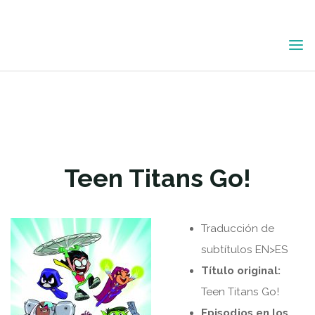
Saltar
AM traducciones
|
Destacados
|
al
Portfolio
|
Traducción audiovisual
contenido
TEEN TITANS GO!
Subtítulos EN>ES, serie infantil
Teen Titans Go!
Traducción de
subtítulos EN>ES
Título original:
Teen Titans Go!
Episodios en los