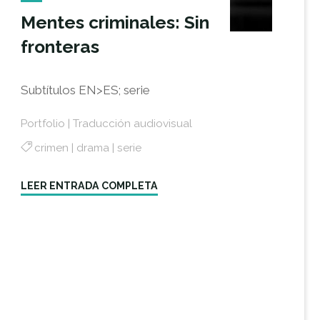
Mentes criminales: Sin
fronteras
Subtítulos EN>ES; serie
Portfolio
|
Traducción audiovisual
crimen
|
drama
|
serie
"Mentes
LEER ENTRADA COMPLETA
criminales:
Sin
fronteras"