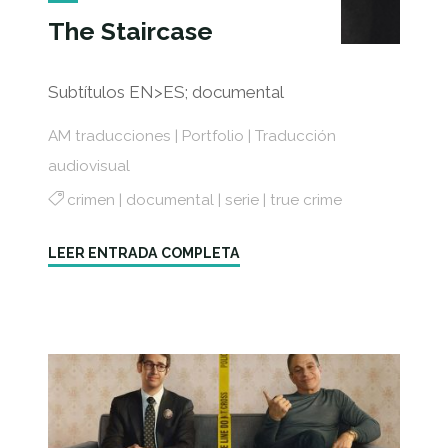
The Staircase
Subtítulos EN>ES; documental
AM traducciones
|
Portfolio
|
Traducción
audiovisual
crimen
|
documental
|
serie
|
true crime
"The
LEER ENTRADA COMPLETA
Staircase"