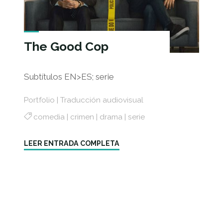
The Good Cop
Subtítulos EN>ES; serie
Portfolio
|
Traducción audiovisual
comedia
|
crimen
|
drama
|
serie
"The
LEER ENTRADA COMPLETA
Good
Cop"