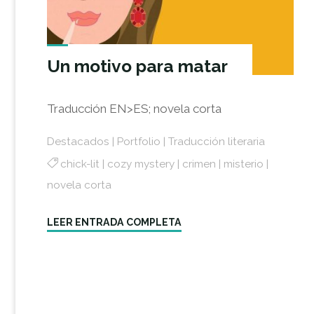
Un motivo para matar
Traducción EN>ES; novela corta
Destacados
|
Portfolio
|
Traducción literaria
chick-lit
|
cozy mystery
|
crimen
|
misterio
|
novela corta
"Un
LEER ENTRADA COMPLETA
motivo
para
matar"