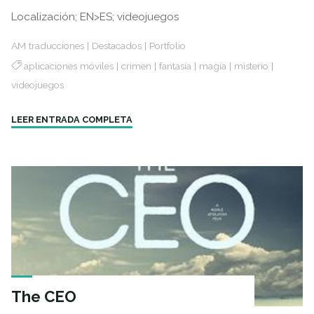
Localización; EN>ES; videojuegos
AM traducciones
|
Destacados
|
Portfolio
aplicaciones móviles
|
crimen
|
fantasía
|
magia
|
misterio
|
videojuegos
"Videojuegos"
LEER ENTRADA COMPLETA
The CEO