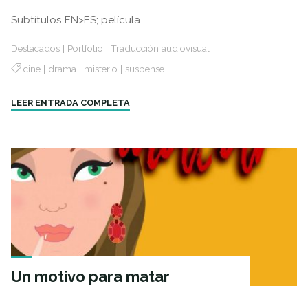
Subtítulos EN>ES; película
Destacados
|
Portfolio
|
Traducción audiovisual
cine
|
drama
|
misterio
|
suspense
"The
LEER ENTRADA COMPLETA
CEO"
Un motivo para matar