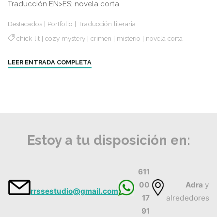
Traducción EN>ES; novela corta
Destacados
|
Portfolio
|
Traducción literaria
chick-lit
|
cozy mystery
|
crimen
|
misterio
|
novela corta
"Un
LEER ENTRADA COMPLETA
motivo
para
matar"
Estoy a tu disposición en:
611
00
Adra
y
rrssestudio@gmail.com
17
alrededores
91