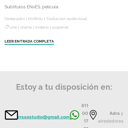
Subtítulos EN>ES; película
Destacados
|
Portfolio
|
Traducción audiovisual
cine
|
drama
|
misterio
|
suspense
"The
LEER ENTRADA COMPLETA
CEO"
Estoy a tu disposición en:
611
00
Adra
y
rrssestudio@gmail.com
17
alrededores